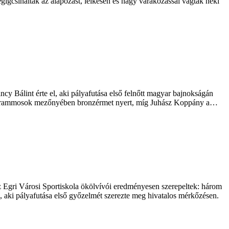
gigcsinálták az alapozást, lelkesen és nagy várakozással vágtak neki
cy Bálint érte el, aki pályafutása első felnőtt magyar bajnokságán
7 kilogrammosok mezőnyében bronzérmet nyert, míg Juhász Koppány a…
 Egri Városi Sportiskola ökölvívói eredményesen szerepeltek: három
, aki pályafutása első győzelmét szerezte meg hivatalos mérkőzésen.