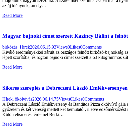
mögöttünk hagyott szezonra. A szakember szerint a csapat már a nyári 
az új idénynek, amely…
Read More
Magyar bajnoki címet szerzett Kazincy Bálint a felnőt
birkózás
,
Hírek
2026.06.15.
93
Views
0
Likes
0
Comments
Kiváló eredményekkel zárult az országos felnőtt birkózó-bajnokság az
lépett szorítóba, és rögtön bajnoki címet szerzett a 63 kilogrammos
Read More
Sikeres szereplés a Debreczeni László Emlékversenyen
Hírek
,
ökölvívás
2026.06.14.
75
Views
0
Likes
0
Comments
A Debreczeni László Emlékverseny és Banditos Pizza ökölvívó gála e
győzelem és két vereség mellett két bemutató-, illetve edzőmérkőzést
Külön elismerést érdemel Berki…
Read More