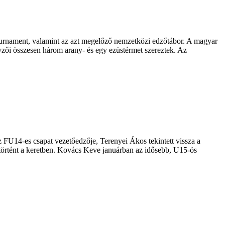
ournament, valamint az azt megelőző nemzetközi edzőtábor. A magyar
zői összesen három arany- és egy ezüstérmet szereztek. Az
z FU14-es csapat vezetőedzője, Terenyei Ákos tekintett vissza a
 történt a keretben. Kovács Keve januárban az idősebb, U15-ös