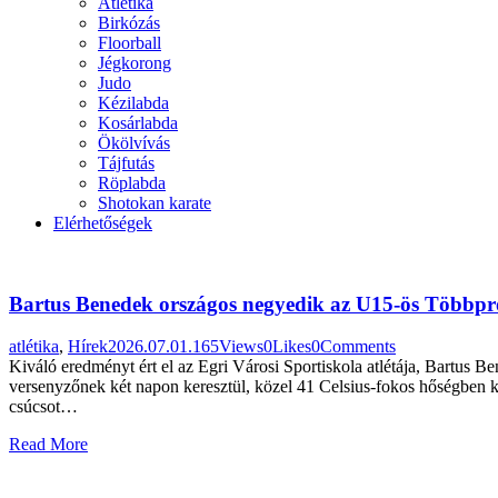
Atlétika
Birkózás
Floorball
Jégkorong
Judo
Kézilabda
Kosárlabda
Ökölvívás
Tájfutás
Röplabda
Shotokan karate
Elérhetőségek
Bartus Benedek országos negyedik az U15-ös Többp
atlétika
,
Hírek
2026.07.01.
165
Views
0
Likes
0
Comments
Kiváló eredményt ért el az Egri Városi Sportiskola atlétája, Bartus 
versenyzőnek két napon keresztül, közel 41 Celsius-fokos hőségben ke
csúcsot…
Read More