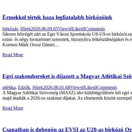
Érmekkel tértek haza legfiatalabb birkózóink
birkózás
,
Hírek
2026.06.09.
65
Views
0
Likes
0
Comments
Sikeres hétvégét zárt az Egri Városi Sportiskola U8-U9-es birkózócsa
ezüst- és négy bronzérmet szereztek, bizonyítva felkészültségüket 
Kormos Márk Orosz Dániel…
Read More
Egri szakembereket is díjazott a Magyar Atlétikai Szö
atlétika
,
Edzők
,
Hírek
2026.06.01.
68
Views
0
Likes
0
Comments
A Magyar Atlétikai Szövetség (MASZ) idei küldöttgyűlésén két egri sza
majd átadták a 2026-os szakmai díjakat. Az elismertek között szerepel
Read More
Csapatban is dobogón az EVSI az U20-as birkózó O