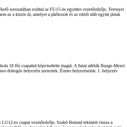
ékelő sorozatában ezúttal az FU15-ös együttes vezetőedzője, Terenyei
m az a közös út, amelyet a játékosok és az edzői stáb együtt jártak
la 18 fős csapattal képviseltette magát. A fiatal atléták Bauge-Mezei
mos dobogós helyezést szereztek. Érmes helyezéseink: 1. helyezés
az LU12-es csapat vezetőedzője, Szabó Botond tekintett vissza a