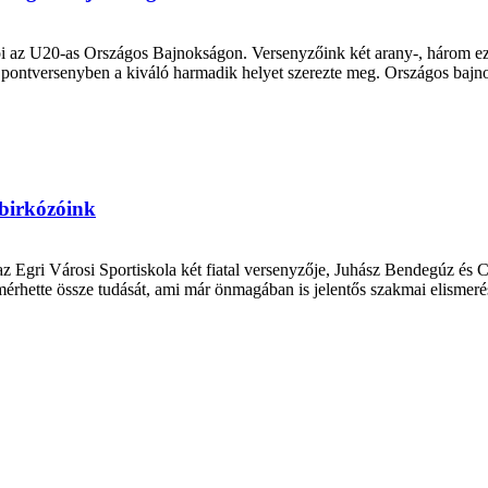
i az U20-as Országos Bajnokságon. Versenyzőink két arany-, három ezü
t pontversenyben a kiváló harmadik helyet szerezte meg. Országos baj
 birkózóink
Egri Városi Sportiskola két fiatal versenyzője, Juhász Bendegúz és Cs
mérhette össze tudását, ami már önmagában is jelentős szakmai elisme