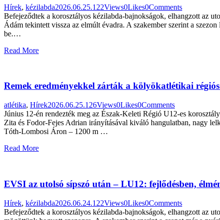
Hírek
,
kézilabda
2026.06.25.
122
Views
0
Likes
0
Comments
Befejeződtek a korosztályos kézilabda-bajnokságok, elhangzott az uto
Ádám tekintett vissza az elmúlt évadra. A szakember szerint a szezon 
be.…
Read More
Remek eredményekkel zárták a kölyökatlétikai régiós 
atlétika
,
Hírek
2026.06.25.
126
Views
0
Likes
0
Comments
Június 12-én rendezték meg az Észak-Keleti Régió U12-es korosztályán
Zita és Fodor-Fejes Adrian irányításával kiváló hangulatban, nagy l
Tóth-Lombosi Áron – 1200 m …
Read More
EVSI az utolsó sípszó után – LU12: fejlődésben, él
Hírek
,
kézilabda
2026.06.24.
122
Views
0
Likes
0
Comments
Befejeződtek a korosztályos kézilabda-bajnokságok, elhangzott az uto