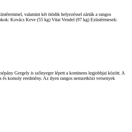
stéremmel, valamint két ötödik helyezéssel zárták a rangos
nokok: Kovács Keve (55 kg) Vitai Vendel (97 kg) Ezüstérmesek:
épány Gergely is szőnyegre lépett a kontinens legjobbjai között. A
rés és komoly eredmény. Az ilyen rangos nemzetközi versenyek