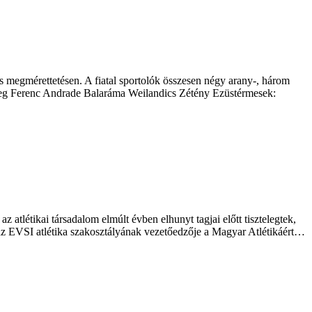
s megmérettetésen. A fiatal sportolók összesen négy arany-, három
éreg Ferenc Andrade Balaráma Weilandics Zétény Ezüstérmesek:
atlétikai társadalom elmúlt évben elhunyt tagjai előtt tisztelegtek,
, az EVSI atlétika szakosztályának vezetőedzője a Magyar Atlétikáért…