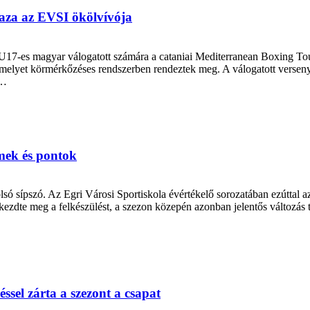
haza az EVSI ökölvívója
z U17-es magyar válogatott számára a cataniai Mediterranean Boxing T
amelyet körmérkőzéses rendszerben rendeztek meg. A válogatott verseny
,…
mek és pontok
só sípszó. Az Egri Városi Sportiskola évértékelő sorozatában ezúttal a
kezdte meg a felkészülést, a szezon közepén azonban jelentős változás
ssel zárta a szezont a csapat