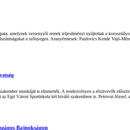
pata, amelynek versenyzői remek teljesítményt nyújtottak a korosztályo
és elszántságukat a szőnyegen. Aranyérmesek: Paulovics Kende Vajó-M
vetség
kember munkáját is elismerték. A rendezvényen a résztvevők először az 
t az Egri Városi Sportiskola két kiváló szakembere is. Petrovai József
rszágos Bajnokságon