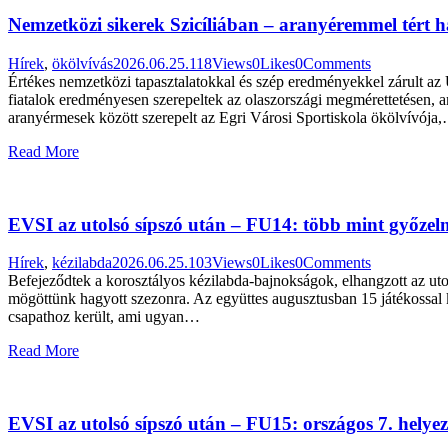
Nemzetközi sikerek Szicíliában – aranyéremmel tért 
Hírek
,
ökölvívás
2026.06.25.
118
Views
0
Likes
0
Comments
Értékes nemzetközi tapasztalatokkal és szép eredményekkel zárult a
fiatalok eredményesen szerepeltek az olaszországi megmérettetésen, 
aranyérmesek között szerepelt az Egri Városi Sportiskola ökölvívója
Read More
EVSI az utolsó sípszó után – FU14: több mint győzel
Hírek
,
kézilabda
2026.06.25.
103
Views
0
Likes
0
Comments
Befejeződtek a korosztályos kézilabda-bajnokságok, elhangzott az utol
mögöttünk hagyott szezonra. Az együttes augusztusban 15 játékossal 
csapathoz került, ami ugyan…
Read More
EVSI az utolsó sípszó után – FU15: országos 7. helyezé