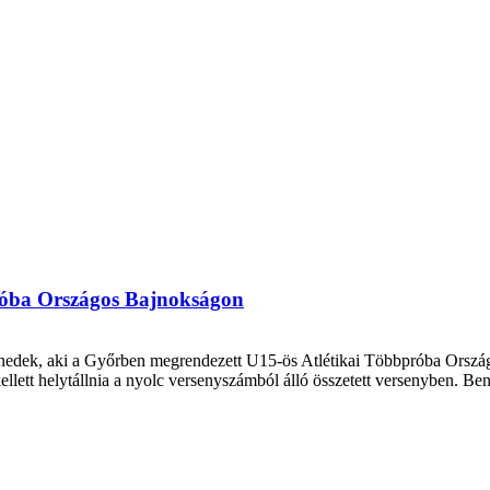
róba Országos Bajnokságon
Benedek, aki a Győrben megrendezett U15-ös Atlétikai Többpróba Ország
llett helytállnia a nyolc versenyszámból álló összetett versenyben. Be