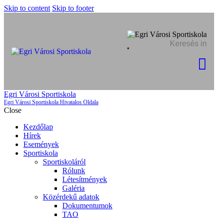
Skip to content
Skip to footer
Egri Városi Sportiskola
Egri Városi Sportiskola Hivatalos Oldala
Close
Kezdőlap
Hírek
Események
Sportiskola
Sportiskoláról
Rólunk
Létesítmények
Galéria
Közérdekű adatok
Dokumentumok
TAO