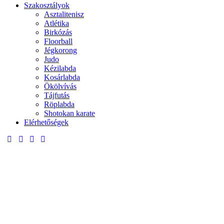
Szakosztályok
Asztalitenisz
Atlétika
Birkózás
Floorball
Jégkorong
Judo
Kézilabda
Kosárlabda
Ökölvívás
Tájfutás
Röplabda
Shotokan karate
Elérhetőségek