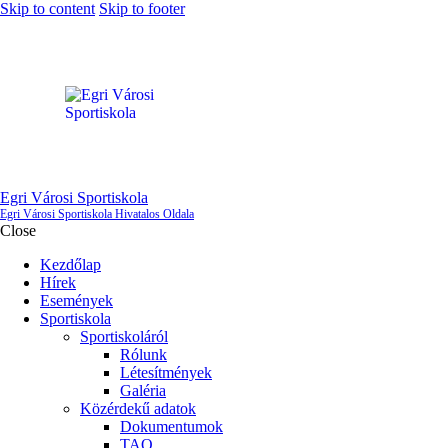
Skip to content
Skip to footer
Egri Városi Sportiskola
Egri Városi Sportiskola Hivatalos Oldala
Close
Kezdőlap
Hírek
Események
Sportiskola
Sportiskoláról
Rólunk
Létesítmények
Galéria
Közérdekű adatok
Dokumentumok
TAO