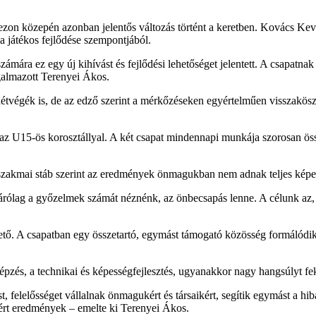
szezon közepén azonban jelentős változás történt a keretben. Kovács K
a játékos fejlődése szempontjából.
mára ez egy új kihívást és fejlődési lehetőséget jelentett. A csapatnak
ogalmazott Terenyei Ákos.
tvégék is, de az edző szerint a mérkőzéseken egyértelműen visszakösz
U15-ös korosztállyal. A két csapat mindennapi munkája szorosan összek
szakmai stáb szerint az eredmények önmagukban nem adnak teljes képe
ólag a győzelmek számát néznénk, az önbecsapás lenne. A célunk az, h
. A csapatban egy összetartó, egymást támogató közösség formálódik, 
pzés, a technikai és képességfejlesztés, ugyanakkor nagy hangsúlyt fek
t, felelősséget vállalnak önmagukért és társaikért, segítik egymást a h
lért eredmények – emelte ki Terenyei Ákos.