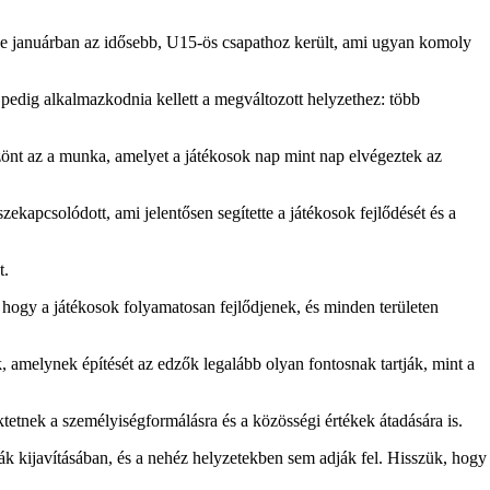
eve januárban az idősebb, U15-ös csapathoz került, ami ugyan komoly
 pedig alkalmazkodnia kellett a megváltozott helyzethez: több
önt az a munka, amelyet a játékosok nap mint nap elvégeztek az
apcsolódott, ami jelentősen segítette a játékosok fejlődését és a
t.
ogy a játékosok folyamatosan fejlődjenek, és minden területen
amelynek építését az edzők legalább olyan fontosnak tartják, mint a
tetnek a személyiségformálásra és a közösségi értékek átadására is.
ibák kijavításában, és a nehéz helyzetekben sem adják fel. Hisszük, hogy