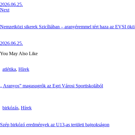
2026.06.25.
Next
Nemzetközi sikerek Szicíliában – aranyéremmel tért haza az EVSI ökö
2026.06.25.
You May Also Like
atlétika
,
Hírek
„ Aranyos” magasugrók az Egri Városi Sportiskolából
birkózás
,
Hírek
Szép birkózó eredmények az U13-as területi bajnokságon