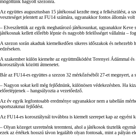
mögöttünk hagyott szezonra.
Az együttes augusztusban 15 játékossal kezdte meg a felkészülést, a 
veszteséget jelentett az FU14 számára, ugyanakkor fontos állomás volt 
– Elveszítettük az egyik meghatározó játékosunkat, ugyanakkor Keve szá
játékosnak kellett előrébb lépnie és nagyobb felelősséget vállalnia – f
A szezon során akadtak kiemelkedően sikeres időszakok és nehezebb hé
edzéseken.
A szakember külön kiemelte az együttműködést Terenyei Ádámmal és az 
korosztályok közötti átmenetet.
Bár az FU14-es együttes a szezon 32 mérkőzéséből 27-et megnyert, a 
– Nagyon sokat kell még fejlődnünk, különösen védekezésben. Ha kizár
előrelépjenek – hangsúlyozta a vezetőedző.
Az év egyik legfontosabb eredménye ugyanakkor nem a tabellán mérhető
sportszakmai fejlődést.
Az FU14-es korosztálynál továbbra is kiemelt szerepet kap az egyéni ké
– Olyan közeget szeretnénk teremteni, ahol a játékosok tisztelik egymás
ezek az értékek hosszú távon legalább olyan fontosak, mint a pályán e