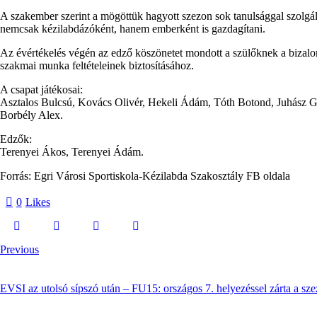
A szakember szerint a mögöttük hagyott szezon sok tanulsággal szolgált,
nemcsak kézilabdázóként, hanem emberként is gazdagítani.
Az évértékelés végén az edző köszönetet mondott a szülőknek a bizalo
szakmai munka feltételeinek biztosításához.
A csapat játékosai:
Asztalos Bulcsú, Kovács Olivér, Hekeli Ádám, Tóth Botond, Juhász 
Borbély Alex.
Edzők:
Terenyei Ákos, Terenyei Ádám.
Forrás: Egri Városi Sportiskola-Kézilabda Szakosztály FB oldala
0
Likes
Previous
EVSI az utolsó sípszó után – FU15: országos 7. helyezéssel zárta a sze