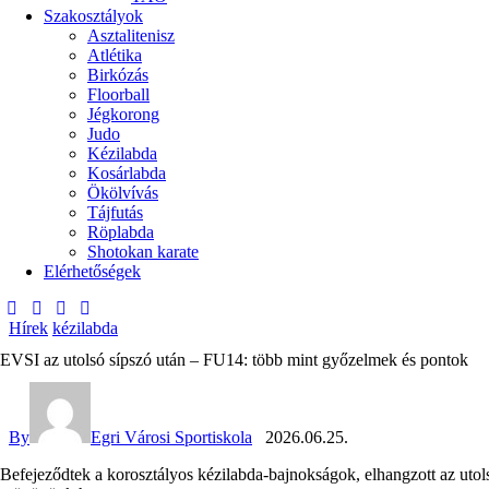
Szakosztályok
Asztalitenisz
Atlétika
Birkózás
Floorball
Jégkorong
Judo
Kézilabda
Kosárlabda
Ökölvívás
Tájfutás
Röplabda
Shotokan karate
Elérhetőségek
Hírek
kézilabda
EVSI az utolsó sípszó után – FU14: több mint győzelmek és pontok
By
Egri Városi Sportiskola
2026.06.25.
Befejeződtek a korosztályos kézilabda-bajnokságok, elhangzott az utols