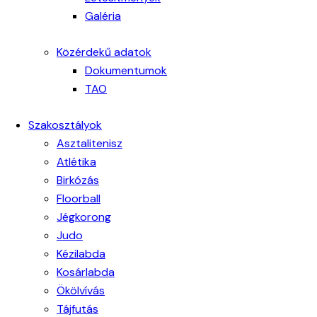
Galéria
Közérdekű adatok
Dokumentumok
TAO
Szakosztályok
Asztalitenisz
Atlétika
Birkózás
Floorball
Jégkorong
Judo
Kézilabda
Kosárlabda
Ökölvívás
Tájfutás