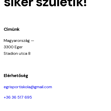
siker születik!
Címünk
Magyarország —
3300 Eger
Stadion utca 8
Elérhetőség
egrisportiskola@gmail.com
+36 36 517 695