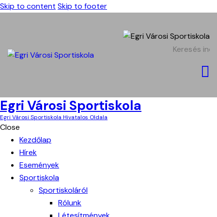
Skip to content
Skip to footer
Egri Városi Sportiskola
Egri Városi Sportiskola Hivatalos Oldala
Close
Kezdőlap
Hírek
Események
Sportiskola
Sportiskoláról
Rólunk
Létesítmények