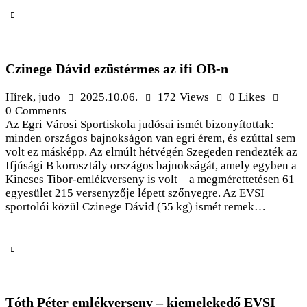
Czinege Dávid ezüstérmes az ifi OB-n
Hírek
,
judo
2025.10.06.
172
Views
0
Likes
0
Comments
Az Egri Városi Sportiskola judósai ismét bizonyítottak:
minden országos bajnokságon van egri érem, és ezúttal sem
volt ez másképp. Az elmúlt hétvégén Szegeden rendezték az
Ifjúsági B korosztály országos bajnokságát, amely egyben a
Kincses Tibor-emlékverseny is volt – a megmérettetésen 61
egyesület 215 versenyzője lépett szőnyegre. Az EVSI
sportolói közül Czinege Dávid (55 kg) ismét remek…
Tóth Péter emlékverseny – kiemelekedő EVSI