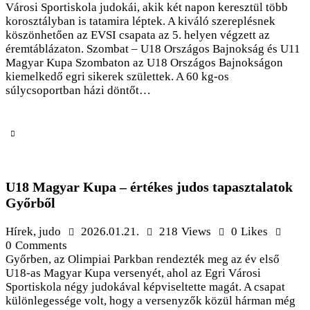
Városi Sportiskola judokái, akik két napon keresztül több
korosztályban is tatamira léptek. A kiváló szereplésnek
köszönhetően az EVSI csapata az 5. helyen végzett az
éremtáblázaton. Szombat – U18 Országos Bajnokság és U11
Magyar Kupa Szombaton az U18 Országos Bajnokságon
kiemelkedő egri sikerek születtek. A 60 kg-os
súlycsoportban házi döntőt…
U18 Magyar Kupa – értékes judos tapasztalatok
Győrből
Hírek
,
judo
2026.01.21.
218
Views
0
Likes
0
Comments
Győrben, az Olimpiai Parkban rendezték meg az év első
U18-as Magyar Kupa versenyét, ahol az Egri Városi
Sportiskola négy judokával képviseltette magát. A csapat
különlegessége volt, hogy a versenyzők közül hárman még