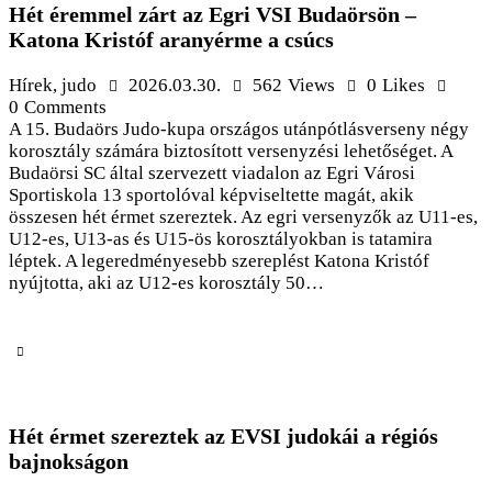
Hét éremmel zárt az Egri VSI Budaörsön –
Katona Kristóf aranyérme a csúcs
Hírek
,
judo
2026.03.30.
562
Views
0
Likes
0
Comments
A 15. Budaörs Judo-kupa országos utánpótlásverseny négy
korosztály számára biztosított versenyzési lehetőséget. A
Budaörsi SC által szervezett viadalon az Egri Városi
Sportiskola 13 sportolóval képviseltette magát, akik
összesen hét érmet szereztek. Az egri versenyzők az U11-es,
U12-es, U13-as és U15-ös korosztályokban is tatamira
léptek. A legeredményesebb szereplést Katona Kristóf
nyújtotta, aki az U12-es korosztály 50…
Hét érmet szereztek az EVSI judokái a régiós
bajnokságon