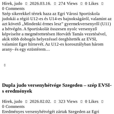
Hírek
,
judo
2026.03.16.
274
Views
0
Likes
0
Comments
Szép sikerekkel tértek haza az Egri Városi Sportiskola
judokái a régió U12-es és U14-es bajnokságáról, valamint az
azt követő „Mindenki érmes lesz” gyermekversenyről (U11)
a hétvégén. A Sportiskolát összesen nyolc versenyző
képviselte a megmérettetésen Horváth Tamás vezetésével,
akik több dobogós helyezéssel öregbítették az EVSI,
valamint Eger hírnevét. Az U12-es korosztályban három
arany- és egy ezüstérem…
Dupla judo versenyhétvége Szegeden – szép EVSI-
s eredmények
Hírek
,
judo
2026.02.02.
323
Views
0
Likes
0
Comments
Eredményes versenyhétvégét zártak Szegeden az Egri