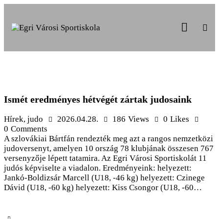
Ismét eredményes hétvégét zártak judosaink
Hírek
,
judo
2026.04.28.
186
Views
0
Likes
0
Comments
A szlovákiai Bártfán rendezték meg azt a rangos nemzetközi
judoversenyt, amelyen 10 ország 78 klubjának összesen 767
versenyzője lépett tatamira. Az Egri Városi Sportiskolát 11
judós képviselte a viadalon. Eredményeink: helyezett:
Jankó-Boldizsár Marcell (U18, -46 kg) helyezett: Czinege
Dávid (U18, -60 kg) helyezett: Kiss Csongor (U18, -60…