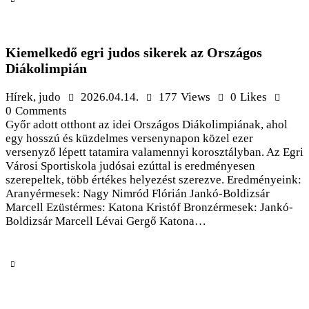
Kiemelkedő egri judos sikerek az Országos
Diákolimpián
Hírek
,
judo
2026.04.14.
177
Views
0
Likes
0
Comments
Győr adott otthont az idei Országos Diákolimpiának, ahol
egy hosszú és küzdelmes versenynapon közel ezer
versenyző lépett tatamira valamennyi korosztályban. Az Egri
Városi Sportiskola judósai ezúttal is eredményesen
szerepeltek, több értékes helyezést szerezve. Eredményeink:
Aranyérmesek: Nagy Nimród Flórián Jankó-Boldizsár
Marcell Ezüstérmes: Katona Kristóf Bronzérmesek: Jankó-
Boldizsár Marcell Lévai Gergő Katona…