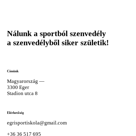
Nálunk a sportból szenvedély
a szenvedélyből siker születik!
Címünk
Magyarország —
3300 Eger
Stadion utca 8
Elérhetőség
egrisportiskola@gmail.com
+36 36 517 695