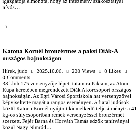
igazgatója elmondta, hogy az intézmény szakosztályai
nívós…
Katona Kornél bronzérmes a paksi Diák-A
országos bajnokságon
Hírek
,
judo
2025.10.06.
220
Views
0
Likes
0
Comments
38 klub 175 versenyzője lépett tatamira Pakson, az Atom
Kupa keretében megrendezett Diák A korcsoport országos
bajnokságán. Az Egri Városi Sportiskola hat versenyzővel
képviseltette magát a rangos eseményen. A fiatal judósok
közül Katona Kornél nyújtott kiemelkedő teljesítményt: a 41
kg-os súlycsoportban remek versenyzéssel bronzérmet
szerzett. Fejér Barna és Horváth Tamás edzők tanítványai
közül Nagy Nimród…