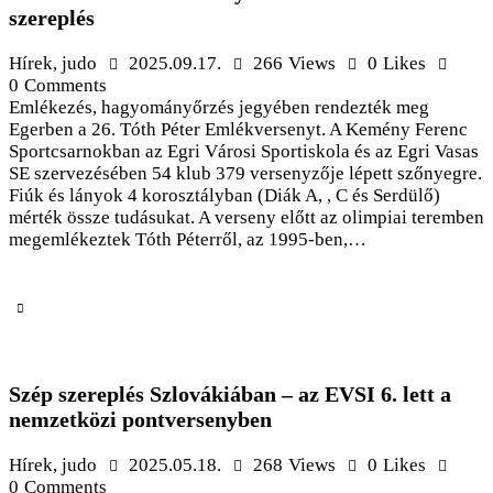
szereplés
Hírek
,
judo
2025.09.17.
266
Views
0
Likes
0
Comments
Emlékezés, hagyományőrzés jegyében rendezték meg
Egerben a 26. Tóth Péter Emlékversenyt. A Kemény Ferenc
Sportcsarnokban az Egri Városi Sportiskola és az Egri Vasas
SE szervezésében 54 klub 379 versenyzője lépett szőnyegre.
Fiúk és lányok 4 korosztályban (Diák A, , C és Serdülő)
mérték össze tudásukat. A verseny előtt az olimpiai teremben
megemlékeztek Tóth Péterről, az 1995-ben,…
Szép szereplés Szlovákiában – az EVSI 6. lett a
nemzetközi pontversenyben
Hírek
,
judo
2025.05.18.
268
Views
0
Likes
0
Comments