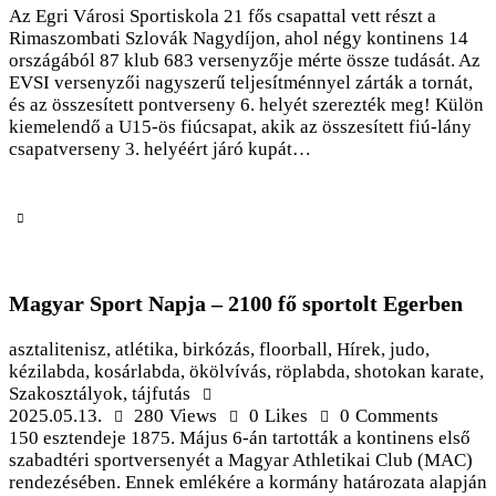
Az Egri Városi Sportiskola 21 fős csapattal vett részt a
Rimaszombati Szlovák Nagydíjon, ahol négy kontinens 14
országából 87 klub 683 versenyzője mérte össze tudását. Az
EVSI versenyzői nagyszerű teljesítménnyel zárták a tornát,
és az összesített pontverseny 6. helyét szerezték meg! Külön
kiemelendő a U15-ös fiúcsapat, akik az összesített fiú-lány
csapatverseny 3. helyéért járó kupát…
Magyar Sport Napja – 2100 fő sportolt Egerben
asztalitenisz
,
atlétika
,
birkózás
,
floorball
,
Hírek
,
judo
,
kézilabda
,
kosárlabda
,
ökölvívás
,
röplabda
,
shotokan karate
,
Szakosztályok
,
tájfutás
2025.05.13.
280
Views
0
Likes
0
Comments
150 esztendeje 1875. Május 6-án tartották a kontinens első
szabadtéri sportversenyét a Magyar Athletikai Club (MAC)
rendezésében. Ennek emlékére a kormány határozata alapján