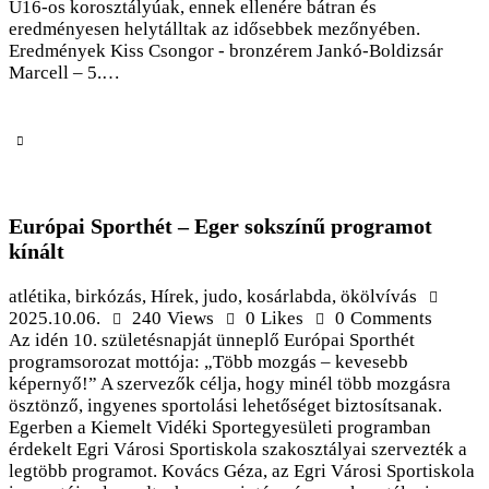
U16-os korosztályúak, ennek ellenére bátran és
eredményesen helytálltak az idősebbek mezőnyében.
Eredmények Kiss Csongor - bronzérem Jankó-Boldizsár
Marcell – 5.…
Európai Sporthét – Eger sokszínű programot
kínált
atlétika
,
birkózás
,
Hírek
,
judo
,
kosárlabda
,
ökölvívás
2025.10.06.
240
Views
0
Likes
0
Comments
Az idén 10. születésnapját ünneplő Európai Sporthét
programsorozat mottója: „Több mozgás – kevesebb
képernyő!” A szervezők célja, hogy minél több mozgásra
ösztönző, ingyenes sportolási lehetőséget biztosítsanak.
Egerben a Kiemelt Vidéki Sportegyesületi programban
érdekelt Egri Városi Sportiskola szakosztályai szervezték a
legtöbb programot. Kovács Géza, az Egri Városi Sportiskola