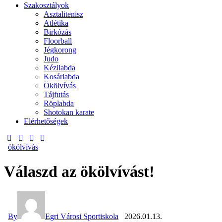
Szakosztályok
Asztalitenisz
Atlétika
Birkózás
Floorball
Jégkorong
Judo
Kézilabda
Kosárlabda
Ökölvívás
Tájfutás
Röplabda
Shotokan karate
Elérhetőségek
ökölvívás
Válaszd az ökölvívást!
By
Egri Városi Sportiskola
2026.01.13.