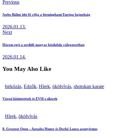
Previous
Szeles Bálint idei fő célja a birminghami Európa bajnokság
2026.01.13.
Next
Három egri a serdülő magyar kézilabda válogatottban
2026.01.14.
You May Also Like
birkózás
,
Edzők
,
Hírek
,
ökölvívás
,
shotokan karate
Városi kitüntetések és EVSI-s sikerek
Hírek
,
ökölvívás
8. Greatest Open – Asztalos Hunor és Dorkó Laura aranyérmes