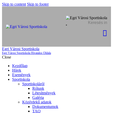
Skip to content
Skip to footer
Egri Városi Sportiskola
Egri Városi Sportiskola Hivatalos Oldala
Close
Kezdőlap
Hírek
Események
Sportiskola
Sportiskoláról
Rólunk
Létesítmények
Galéria
Közérdekű adatok
Dokumentumok
TAO