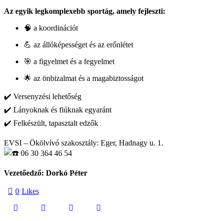
Az egyik legkomplexebb sportág, amely fejleszti:
🧠 a koordinációt
💪 az állóképességet és az erőnlétet
🎯 a figyelmet és a fegyelmet
🌟 az önbizalmat és a magabiztosságot
✔️ Versenyzési lehetőség
✔️ Lányoknak és fiúknak egyaránt
✔️ Felkészült, tapasztalt edzők
EVSI – Ökölvívó szakosztály: Eger, Hadnagy u. 1.
06 30 364 46 54
Vezetőedző: Dorkó Péter
0
Likes