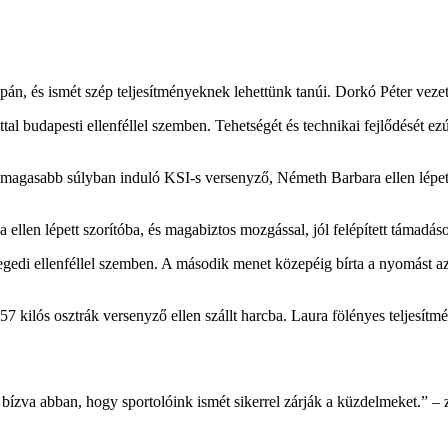
pán, és ismét szép teljesítményeknek lehettünk tanúi. Dorkó Péter vez
l budapesti ellenféllel szemben. Tehetségét és technikai fejlődését ezútt
y magasabb súlyban induló KSI-s versenyző, Németh Barbara ellen lépet
ellen lépett szorítóba, és magabiztos mozgással, jól felépített támad
zegedi ellenféllel szemben. A második menet közepéig bírta a nyomást a
57 kilós osztrák versenyző ellen szállt harcba. Laura fölényes teljesítmé
bízva abban, hogy sportolóink ismét sikerrel zárják a küzdelmeket.” – 