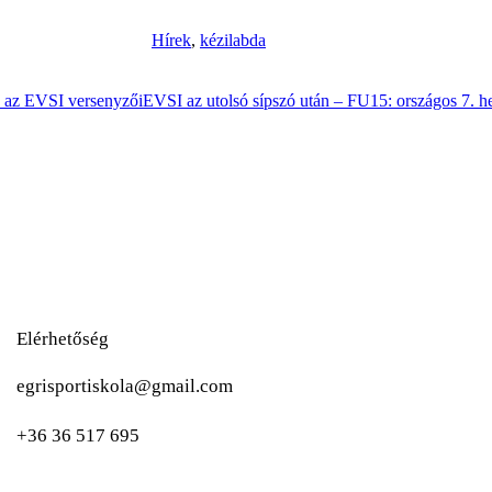
Hírek
,
kézilabda
k az EVSI versenyzői
EVSI az utolsó sípszó után – FU15: országos 7. hel
Elérhetőség
egrisportiskola@gmail.com
+36 36 517 695