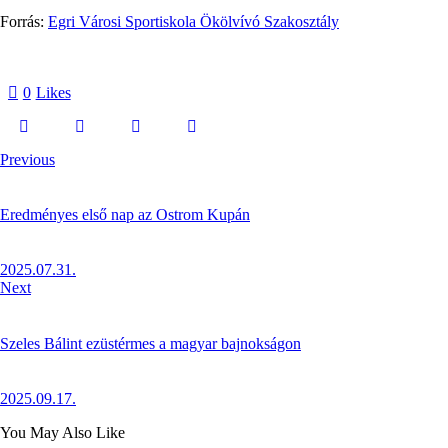
Forrás:
Egri Városi Sportiskola Ökölvívó Szakosztály
0
Likes
Previous
Eredményes első nap az Ostrom Kupán
2025.07.31.
Next
Szeles Bálint ezüstérmes a magyar bajnokságon
2025.09.17.
You May Also Like