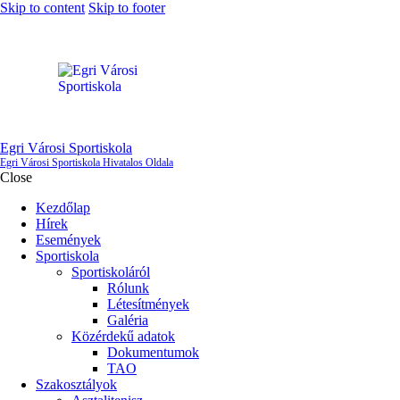
Skip to content
Skip to footer
Egri Városi Sportiskola
Egri Városi Sportiskola Hivatalos Oldala
Close
Kezdőlap
Hírek
Események
Sportiskola
Sportiskoláról
Rólunk
Létesítmények
Galéria
Közérdekű adatok
Dokumentumok
TAO
Szakosztályok