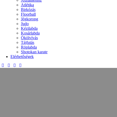
Asztalitenisz
Atlétika
Birkózás
Floorball
Jégkorong
Judo
Kézilabda
Kosárlabda
Ökölvívás
Tájfutás
Röplabda
Shotokan karate
Elérhetőségek