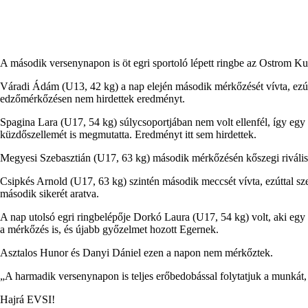
A második versenynapon is öt egri sportoló lépett ringbe az Ostrom Ku
Váradi Ádám
(U13, 42 kg) a nap elején második mérkőzését vívta, ezútta
edzőmérkőzésen nem hirdettek eredményt.
Spagina Lara
(U17, 54 kg) súlycsoportjában nem volt ellenfél, így eg
küzdőszellemét is megmutatta. Eredményt itt sem hirdettek.
Megyesi Szebasztián
(U17, 63 kg) második mérkőzésén kőszegi riválisa 
Csipkés Arnold
(U17, 63 kg) szintén második meccsét vívta, ezúttal s
második sikerét aratva.
A nap utolsó egri ringbelépője
Dorkó Laura
(U17, 54 kg) volt, aki egy 
a mérkőzés is, és újabb győzelmet hozott Egernek.
Asztalos Hunor és Danyi Dániel ezen a napon nem mérkőztek.
„A harmadik versenynapon is teljes erőbedobással folytatjuk a munkát, 
Hajrá EVSI!