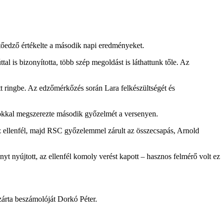
etőedző értékelte a második napi eredményeket.
al is bizonyította, több szép megoldást is láthattunk tőle. Az
t ringbe. Az edzőmérkőzés során Lara felkészültségét és
ásokkal megszerezte második győzelmét a versenyen.
z ellenfél, majd RSC győzelemmel zárult az összecsapás, Arnold
nyt nyújtott, az ellenfél komoly verést kapott – hasznos felmérő volt ez
zárta beszámolóját Dorkó Péter.