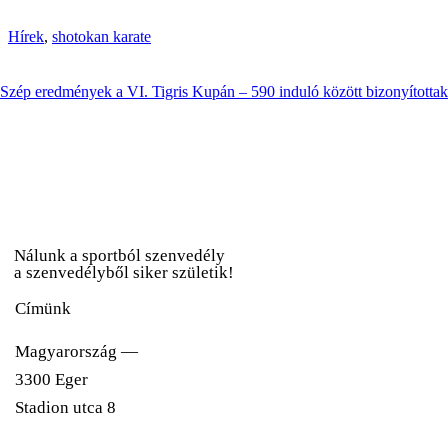
Hírek
,
shotokan karate
Szép eredmények a VI. Tigris Kupán – 590 induló között bizonyította
Nálunk a sportból szenvedély
a szenvedélyből siker születik!
Címünk
Magyarország —
3300 Eger
Stadion utca 8