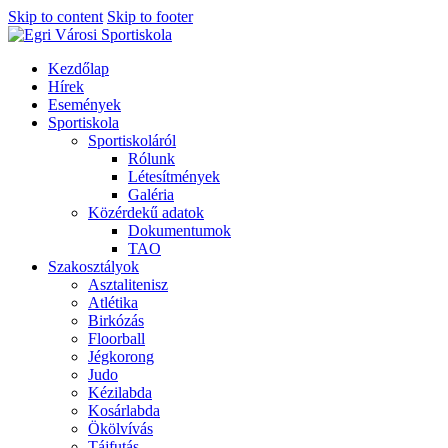
Skip to content
Skip to footer
Kezdőlap
Hírek
Események
Sportiskola
Sportiskoláról
Rólunk
Létesítmények
Galéria
Közérdekű adatok
Dokumentumok
TAO
Szakosztályok
Asztalitenisz
Atlétika
Birkózás
Floorball
Jégkorong
Judo
Kézilabda
Kosárlabda
Ökölvívás
Tájfutás