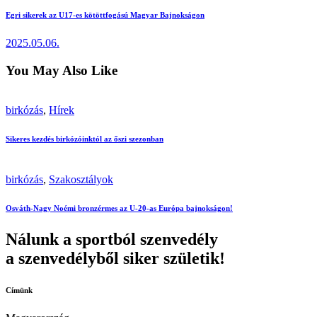
Egri sikerek az U17-es kötöttfogású Magyar Bajnokságon
2025.05.06.
You May Also Like
birkózás
,
Hírek
Sikeres kezdés birkózóinktól az őszi szezonban
birkózás
,
Szakosztályok
Osváth-Nagy Noémi bronzérmes az U-20-as Európa bajnokságon!
Nálunk a sportból szenvedély
a szenvedélyből siker születik!
Címünk