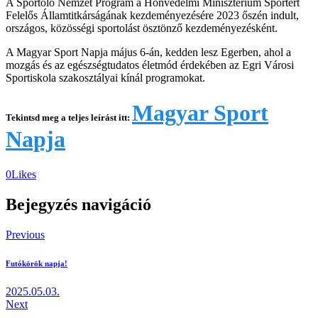
A Sportoló Nemzet Program a Honvédelmi Minisztérium Sportért
Felelős Államtitkárságának kezdeményezésére 2023 őszén indult,
országos, közösségi sportolást ösztönző kezdeményezésként.
A Magyar Sport Napja május 6-án, kedden lesz Egerben, ahol a
mozgás és az egészségtudatos életmód érdekében az Egri Városi
Sportiskola szakosztályai kínál programokat.
Magyar Sport
Tekintsd meg a teljes leírást itt:
Napja
0
Likes
Bejegyzés navigáció
Previous
Futókörök napja!
2025.05.03.
Next