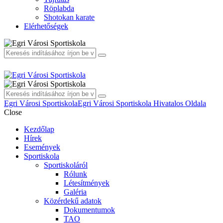
Röplabda
Shotokan karate
Elérhetőségek
Egri Városi Sportiskola
Egri Városi Sportiskola Hivatalos Oldala
Close
Kezdőlap
Hírek
Események
Sportiskola
Sportiskoláról
Rólunk
Létesítmények
Galéria
Közérdekű adatok
Dokumentumok
TAO