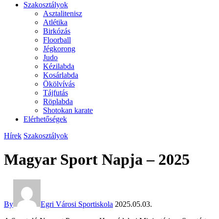
Szakosztályok
Asztalitenisz
Atlétika
Birkózás
Floorball
Jégkorong
Judo
Kézilabda
Kosárlabda
Ökölvívás
Tájfutás
Röplabda
Shotokan karate
Elérhetőségek
Hírek
Szakosztályok
Magyar Sport Napja – 2025
By
Egri Városi Sportiskola
2025.05.03.