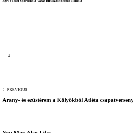
Egri Városi Sportiskola Vasas Birkózás facebook oldala
PREVIOUS
Arany- és ezüstérem a Kölyökből Atléta csapatversen
You May Also Like