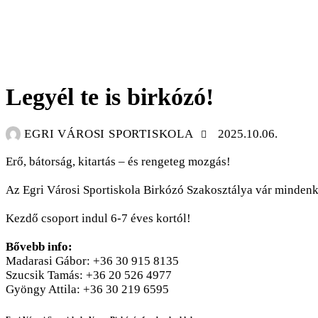
BIRKÓZÁS
HÍREK
Legyél te is birkózó!
EGRI VÁROSI SPORTISKOLA
2025.10.06.
Erő, bátorság, kitartás – és rengeteg mozgás!
Az Egri Városi Sportiskola Birkózó Szakosztálya vár mindenkit
Kezdő csoport indul 6-7 éves kortól!
Bővebb info:
Madarasi Gábor: +36 30 915 8135
Szucsik Tamás: +36 20 526 4977
Gyöngy Attila: +36 30 219 6595