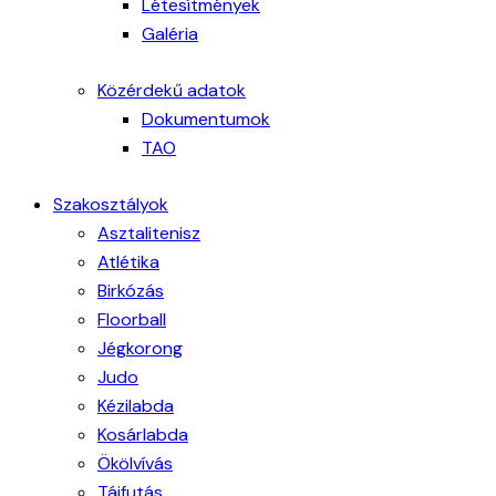
Létesítmények
Galéria
Közérdekű adatok
Dokumentumok
TAO
Szakosztályok
Asztalitenisz
Atlétika
Birkózás
Floorball
Jégkorong
Judo
Kézilabda
Kosárlabda
Ökölvívás
Tájfutás