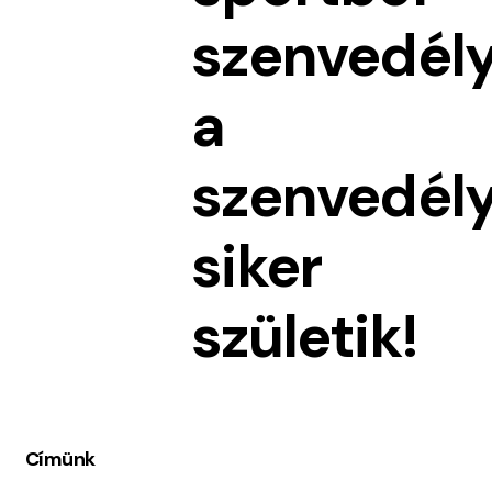
szenvedél
a
szenvedél
siker
születik!
Címünk