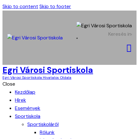
Skip to content
Skip to footer
Egri Városi Sportiskola
Egri Városi Sportiskola Hivatalos Oldala
Close
Kezdőlap
Hírek
Események
Sportiskola
Sportiskoláról
Rólunk